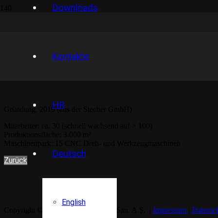
Downloads
Kontakte
HR
Gründung: 2019 (aus der Stecher GmbH)
Mitarbeiter: ca. 30 (schnell wachsend auf > 100)
Produktionsfläche: 3.000 m²
Maschinenpark: 15 CNC Dreh- und Werkzeugmaschinen
Deutsch
Zurück
English
Copyright © 2020 by Stecher Metal San. A.Ş. |
Impressum
|
Datensc